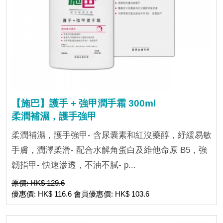
【施巴】護手 + 強甲潤手霜 300ml
柔潤補濕，護手強甲
柔潤補濕，護手強甲- 含尿囊素和紅沒藥醇，紓緩易敏
手膚，潤澤柔滑- 配合水解角蛋白及維他命原 B5，強
韌指甲- 快速滲透，不油不膩- p...
原價: HK$ 129.6
優惠價: HK$ 116.6 會員優惠價: HK$ 103.6