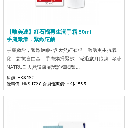
【唯美達】紅石榴再生潤手霜 50ml
手膚嫩滑，緊緻逆齡
手膚嫩滑，緊緻逆齡- 含天然紅石榴，激活更生抗氧
化，對抗自由基，手膚煥滑緊緻，減退歲月痕跡- 歐洲
NATRUE 天然護膚品認證德國製...
原價: HK$ 192
優惠價: HK$ 172.8 會員優惠價: HK$ 155.5