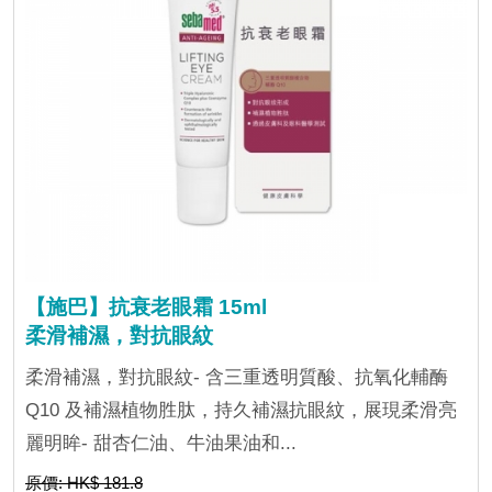
【施巴】抗衰老眼霜 15ml
柔滑補濕，對抗眼紋
柔滑補濕，對抗眼紋- 含三重透明質酸、抗氧化輔酶
Q10 及補濕植物胜肽，持久補濕抗眼紋，展現柔滑亮
麗明眸- 甜杏仁油、牛油果油和...
原價: HK$ 181.8