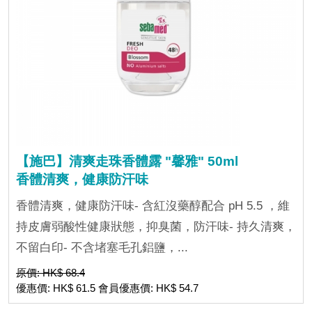
【施巴】清爽走珠香體露 "馨雅" 50ml
香體清爽，健康防汗味
香體清爽，健康防汗味- 含紅沒藥醇配合 pH 5.5 ，維
持皮膚弱酸性健康狀態，抑臭菌，防汗味- 持久清爽，
不留白印- 不含堵塞毛孔鋁鹽，...
原價: HK$ 68.4
優惠價: HK$ 61.5 會員優惠價: HK$ 54.7