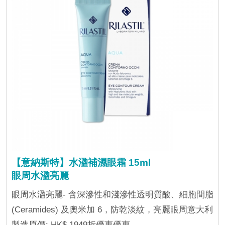
【意納斯特】水溋補濕眼霜 15ml
眼周水溋亮麗
眼周水溋亮麗- 含深滲性和淺滲性透明質酸、細胞間脂
(Ceramides) 及奧米加 6，防乾淡紋，亮麗眼周意大利
製造原價: HK$ 1949折優惠優惠...