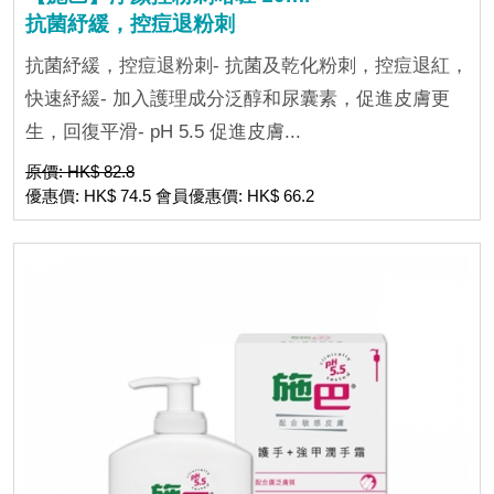
抗菌紓緩，控痘退粉刺
抗菌紓緩，控痘退粉刺- 抗菌及乾化粉刺，控痘退紅，
快速紓緩- 加入護理成分泛醇和尿囊素，促進皮膚更
生，回復平滑- pH 5.5 促進皮膚...
原價: HK$ 82.8
優惠價: HK$ 74.5 會員優惠價: HK$ 66.2