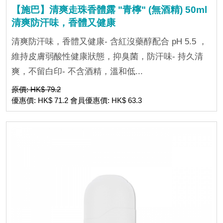
【施巴】清爽走珠香體露 "青檸" (無酒精) 50ml
清爽防汗味，香體又健康
清爽防汗味，香體又健康- 含紅沒藥醇配合 pH 5.5 ，
維持皮膚弱酸性健康狀態，抑臭菌，防汗味- 持久清
爽，不留白印- 不含酒精，溫和低...
原價: HK$ 79.2
優惠價: HK$ 71.2 會員優惠價: HK$ 63.3