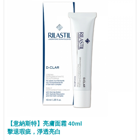
【意納斯特】亮膚面霜 40ml
擊退瑕疵，淨透亮白