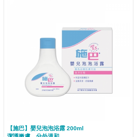
【施巴】嬰兒泡泡浴露 200ml
潔護嫩膚，分外溫和