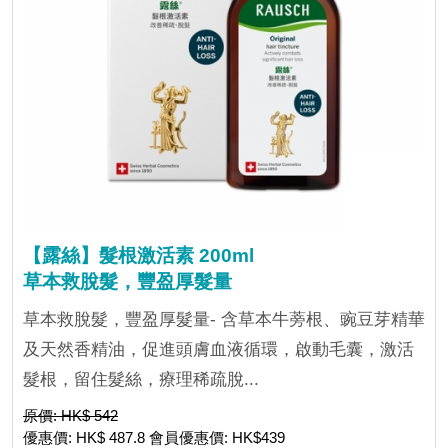
【露絲】髮根激活素 200ml
草本救脫髮，豐盈厚髮量
草本救脫髮，豐盈厚髮量- 含草本牛蒡根、豌豆芽精華
及天然香精油，促進頭膚血液循環，啟動毛囊，激活
髮根，留住髮絲，療理稀疏脫...
原價: HK$ 542
優惠價: HK$ 487.8 會員優惠價: HK$439