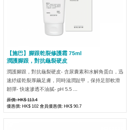
【施巴】腳跟乾裂修護霜 75ml
潤護腳跟，對抗龜裂硬皮
潤護腳跟，對抗龜裂硬皮- 含尿囊素和水解角蛋白，迅
速紓緩乾裂厚繭足膚，同時滋潤趾甲，保持足部軟滑
韌彈- 快速滲透不油膩- pH 5.5 ...
原價: HK$ 113.4
優惠價: HK$ 102 會員優惠價: HK$ 90.7