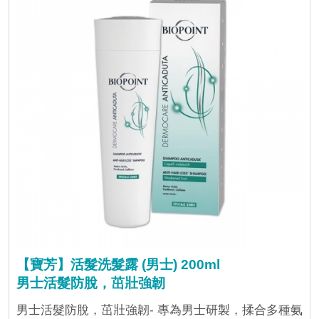
【寶芳】活髮洗髮露 (男士) 200ml
男士活髮防脫，茁壯強韌
男士活髮防脫，茁壯強韌- 專為男士研製，揉合多種氨