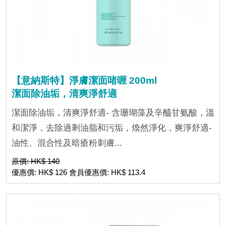
【意納斯特】淨膚潔面啫喱 200ml
潔面除油垢，清爽淨舒適
潔面除油垢，清爽淨舒適- 含珊瑚藻及辛醯甘氨酸，溫
和潔淨，去除過剩油脂和污垢，煥然淨化，爽淨舒適-
油性、混合性及暗瘡粉刺膚...
原價: HK$ 140
優惠價: HK$ 126 會員優惠價: HK$ 113.4