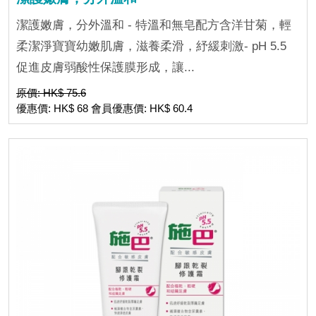
潔護嫩膚，分外溫和 - 特溫和無皂配方含洋甘菊，輕
柔潔淨寶寶幼嫩肌膚，滋養柔滑，紓緩刺激- pH 5.5
促進皮膚弱酸性保護膜形成，讓...
原價: HK$ 75.6
優惠價: HK$ 68 會員優惠價: HK$ 60.4