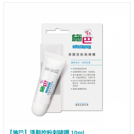
【施巴】淨顏控粉刺啫喱 10ml