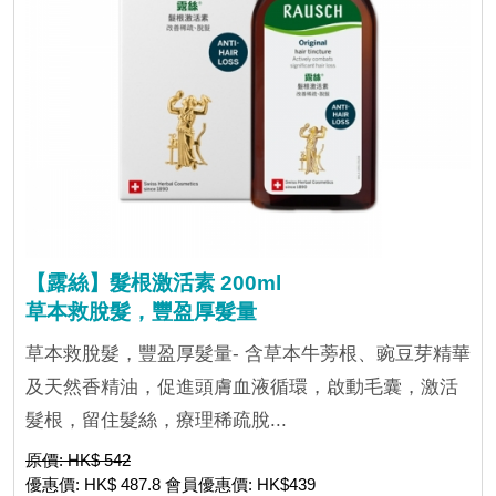
【露絲】髮根激活素 200ml
草本救脫髮，豐盈厚髮量
草本救脫髮，豐盈厚髮量- 含草本牛蒡根、豌豆芽精華
及天然香精油，促進頭膚血液循環，啟動毛囊，激活
髮根，留住髮絲，療理稀疏脫...
原價: HK$ 542
優惠價: HK$ 487.8 會員優惠價: HK$439