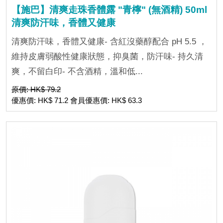
【施巴】清爽走珠香體露 "青檸" (無酒精) 50ml
清爽防汗味，香體又健康
清爽防汗味，香體又健康- 含紅沒藥醇配合 pH 5.5 ，
維持皮膚弱酸性健康狀態，抑臭菌，防汗味- 持久清
爽，不留白印- 不含酒精，溫和低...
原價: HK$ 79.2
優惠價: HK$ 71.2 會員優惠價: HK$ 63.3