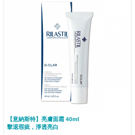
【意納斯特】亮膚面霜 40ml
擊退瑕疵，淨透亮白