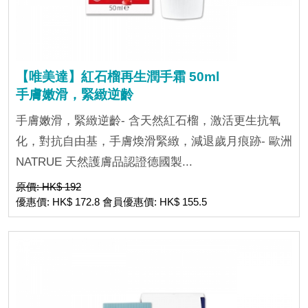
【唯美達】紅石榴再生潤手霜 50ml
手膚嫩滑，緊緻逆齡
手膚嫩滑，緊緻逆齡- 含天然紅石榴，激活更生抗氧
化，對抗自由基，手膚煥滑緊緻，減退歲月痕跡- 歐洲
NATRUE 天然護膚品認證德國製...
原價: HK$ 192
優惠價: HK$ 172.8 會員優惠價: HK$ 155.5