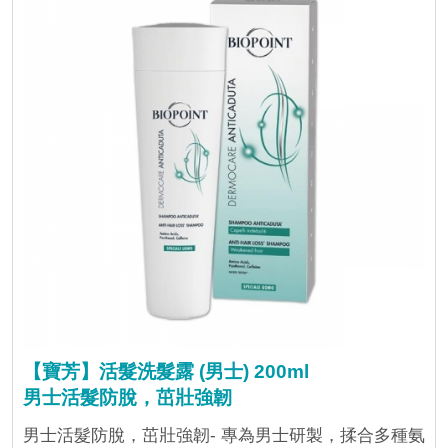
【寶芳】活髮洗髮露 (男士) 200ml
男士活髮防脫，茁壯強韌
男士活髮防脫，茁壯強韌- 專為男士研製，揉合多種氨