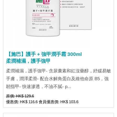
【施巴】護手 + 強甲潤手霜 300ml
柔潤補濕，護手強甲
柔潤補濕，護手強甲- 含尿囊素和紅沒藥醇，紓緩易敏
手膚，潤澤柔滑- 配合水解角蛋白及維他命原 B5，強
韌指甲- 快速滲透，不油不膩- p...
原價: HK$ 129.6
優惠價: HK$ 116.6 會員優惠價: HK$ 103.6