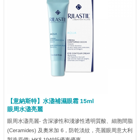
【意納斯特】水溋補濕眼霜 15ml
眼周水溋亮麗
眼周水溋亮麗- 含深滲性和淺滲性透明質酸、細胞間脂
(Ceramides) 及奧米加 6，防乾淡紋，亮麗眼周意大利
製造原價: HK$ 1949折優惠優惠...