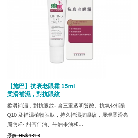
【施巴】抗衰老眼霜 15ml
柔滑補濕，對抗眼紋
柔滑補濕，對抗眼紋- 含三重透明質酸、抗氧化輔酶
Q10 及補濕植物胜肽，持久補濕抗眼紋，展現柔滑亮
麗明眸- 甜杏仁油、牛油果油和...
原價: HK$ 181.8