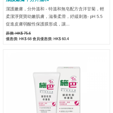
潔護嫩膚，分外溫和 - 特溫和無皂配方含洋甘菊，輕
柔潔淨寶寶幼嫩肌膚，滋養柔滑，紓緩刺激- pH 5.5
促進皮膚弱酸性保護膜形成，讓...
原價: HK$ 75.6
優惠價: HK$ 68 會員優惠價: HK$ 60.4