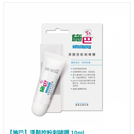
【施巴】淨顏控粉刺啫喱 10ml