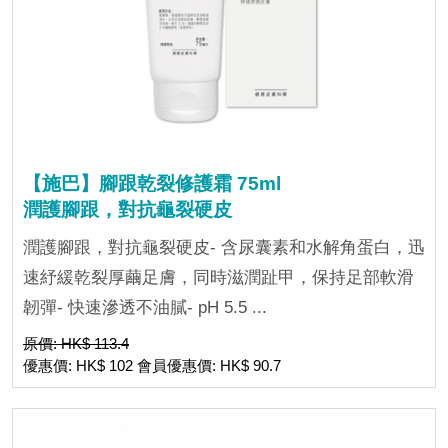
【施巴】腳跟乾裂修護霜 75ml
潤護腳跟，對抗龜裂硬皮
潤護腳跟，對抗龜裂硬皮- 含尿囊素和水解角蛋白，迅
速紓緩乾裂厚繭足膚，同時滋潤趾甲，保持足部軟滑
韌彈- 快速滲透不油膩- pH 5.5 ...
原價: HK$ 113.4
優惠價: HK$ 102 會員優惠價: HK$ 90.7