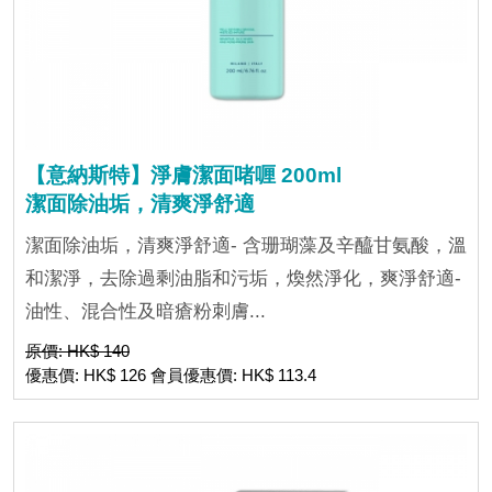
【意納斯特】淨膚潔面啫喱 200ml
潔面除油垢，清爽淨舒適
潔面除油垢，清爽淨舒適- 含珊瑚藻及辛醯甘氨酸，溫
和潔淨，去除過剩油脂和污垢，煥然淨化，爽淨舒適-
油性、混合性及暗瘡粉刺膚...
原價: HK$ 140
優惠價: HK$ 126 會員優惠價: HK$ 113.4