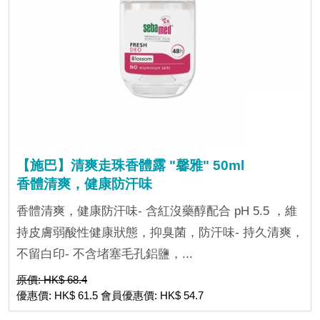
【施巴】清爽走珠香體露 "馨雅" 50ml
香體清爽，健康防汗味
香體清爽，健康防汗味- 含紅沒藥醇配合 pH 5.5 ，維
持皮膚弱酸性健康狀態，抑臭菌，防汗味- 持久清爽，
不留白印- 不含堵塞毛孔鋁鹽，...
原價: HK$ 68.4
優惠價: HK$ 61.5 會員優惠價: HK$ 54.7