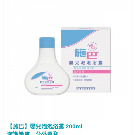
【施巴】嬰兒泡泡浴露 200ml
潔護嫩膚，分外溫和