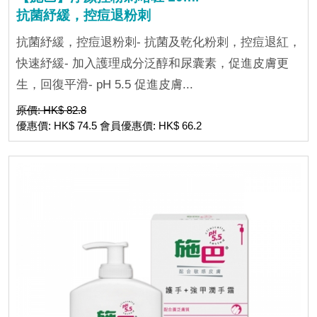
抗菌紓緩，控痘退粉刺
抗菌紓緩，控痘退粉刺- 抗菌及乾化粉刺，控痘退紅，
快速紓緩- 加入護理成分泛醇和尿囊素，促進皮膚更
生，回復平滑- pH 5.5 促進皮膚...
原價: HK$ 82.8
優惠價: HK$ 74.5 會員優惠價: HK$ 66.2