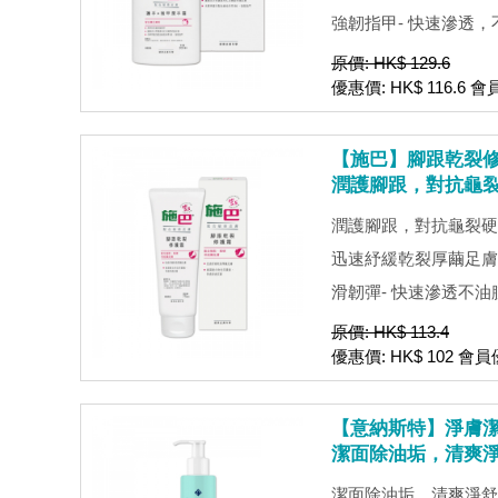
強韌指甲- 快速滲透，不油
原價: HK$ 129.6
優惠價: HK$ 116.6 會
【施巴】腳跟乾裂修護
潤護腳跟，對抗龜
潤護腳跟，對抗龜裂硬
迅速紓緩乾裂厚繭足膚
滑韌彈- 快速滲透不油膩- p
原價: HK$ 113.4
優惠價: HK$ 102 會員優
【意納斯特】淨膚潔面
潔面除油垢，清爽
潔面除油垢，清爽淨舒