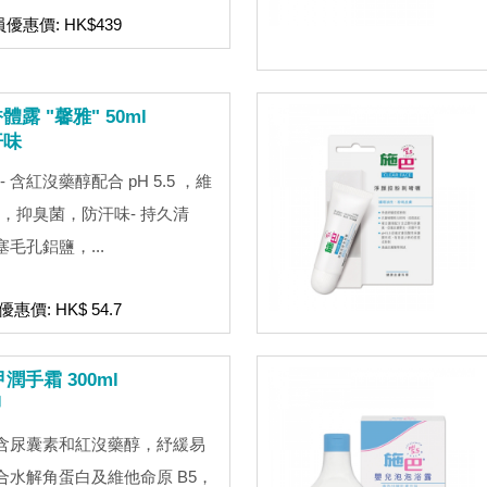
員優惠價: HK$439
 "馨雅" 50ml
汗味
含紅沒藥醇配合 pH 5.5 ，維
，抑臭菌，防汗味- 持久清
毛孔鋁鹽，...
優惠價: HK$ 54.7
潤手霜 300ml
甲
 含尿囊素和紅沒藥醇，紓緩易
合水解角蛋白及維他命原 B5，