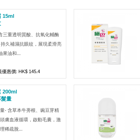
15ml
紋
 含三重透明質酸、抗氧化輔酶
肽，持久補濕抗眼紋，展現柔滑亮
果油和...
員優惠價: HK$ 145.4
200ml
厚髮量
量- 含草本牛蒡根、豌豆芽精
頭膚血液循環，啟動毛囊，激
稀疏脫...