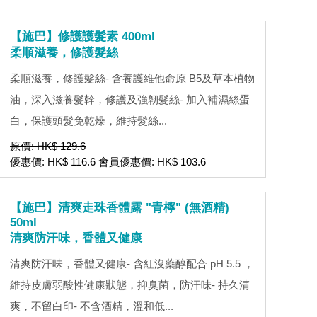
【施巴】修護護髮素 400ml
柔順滋養，修護髮絲
柔順滋養，修護髮絲- 含養護維他命原 B5及草本植物
油，深入滋養髮幹，修護及強韌髮絲- 加入補濕絲蛋
白，保護頭髮免乾燥，維持髮絲...
原價: HK$ 129.6
優惠價: HK$ 116.6 會員優惠價: HK$ 103.6
【施巴】清爽走珠香體露 "青檸" (無酒精)
50ml
清爽防汗味，香體又健康
清爽防汗味，香體又健康- 含紅沒藥醇配合 pH 5.5 ，
維持皮膚弱酸性健康狀態，抑臭菌，防汗味- 持久清
爽，不留白印- 不含酒精，溫和低...