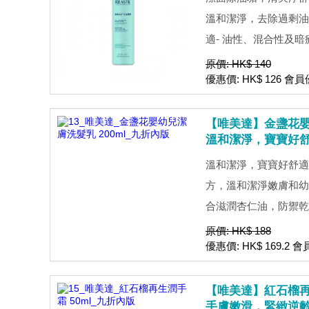
溫和潔淨，去除過剩油
適- 油性、混合性及暗瘡
原價: HK$ 140
優惠價: HK$ 126 會員優
【唯美達】金盞花嬰幼
溫和潔淨，寶寶好
溫和潔淨，寶寶好舒適
方，溫和潔淨嫩膚和幼
合滋潤杏仁油，防禦乾燥
原價: HK$ 188
優惠價: HK$ 169.2 會
【唯美達】紅石榴再生
手膚嫩滑，緊緻逆