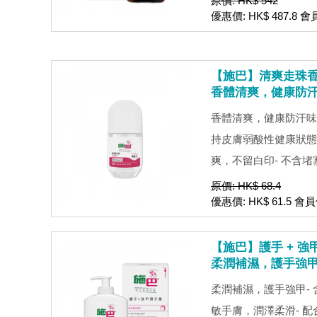
原價: HK$ 542
優惠價: HK$ 487.8 會
【施巴】清爽走珠香體露
香體清爽，健康防
香體清爽，健康防汗味- 
持皮膚弱酸性健康狀態
爽，不留白印- 不含堵塞
原價: HK$ 68.4
優惠價: HK$ 61.5 會員
【施巴】護手 + 強甲
柔潤補濕，護手強
柔潤補濕，護手強甲-
敏手膚，潤澤柔滑- 配