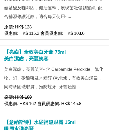
氨基酸及咖啡因，健活髮幹，展現茁壯強韌髮絲- 配
合補濕修護泛醇，適合每天使用- ...
原價: HK$ 128
優惠價: HK$ 115.2 會員優惠價: HK$ 103.6
【亮齒】全效美白牙膏 75ml
美白潔齒，亮麗笑容
美白潔齒，亮麗笑容- 含 Carbamide Peroxide、氟化
物、鈣、磷酸鹽及木糖醇 (Xylitol)，有效美白潔齒，
同時鞏固琺瑯質，預防蛀牙- 牙醫驗證...
原價: HK$ 180
優惠價: HK$ 162 會員優惠價: HK$ 145.8
【意納斯特】水溋補濕眼霜 15ml
眼周水溋亮麗