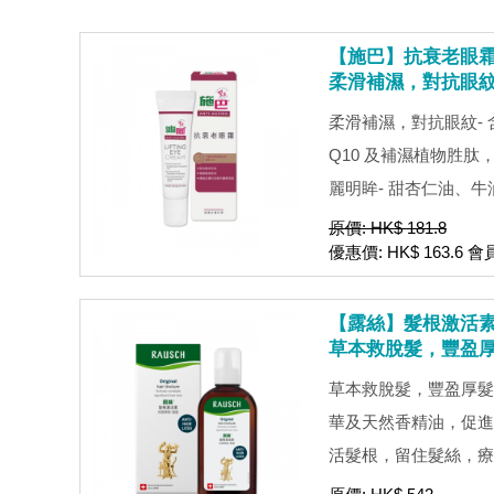
【施巴】抗衰老眼霜 
柔滑補濕，對抗眼
柔滑補濕，對抗眼紋-
Q10 及補濕植物胜
麗明眸- 甜杏仁油、牛油
原價: HK$ 181.8
優惠價: HK$ 163.6 會
【露絲】髮根激活素 
草本救脫髮，豐盈
草本救脫髮，豐盈厚髮
華及天然香精油，促進
活髮根，留住髮絲，療理