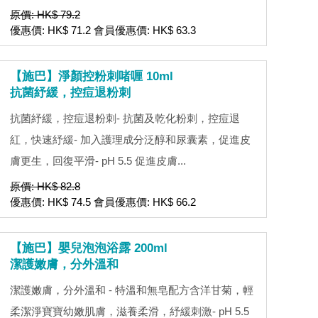
原價: HK$ 79.2
優惠價: HK$ 71.2 會員優惠價: HK$ 63.3
【施巴】淨顏控粉刺啫喱 10ml
抗菌紓緩，控痘退粉刺
抗菌紓緩，控痘退粉刺- 抗菌及乾化粉刺，控痘退
紅，快速紓緩- 加入護理成分泛醇和尿囊素，促進皮
膚更生，回復平滑- pH 5.5 促進皮膚...
原價: HK$ 82.8
優惠價: HK$ 74.5 會員優惠價: HK$ 66.2
【施巴】嬰兒泡泡浴露 200ml
潔護嫩膚，分外溫和
潔護嫩膚，分外溫和 - 特溫和無皂配方含洋甘菊，輕
柔潔淨寶寶幼嫩肌膚，滋養柔滑，紓緩刺激- pH 5.5