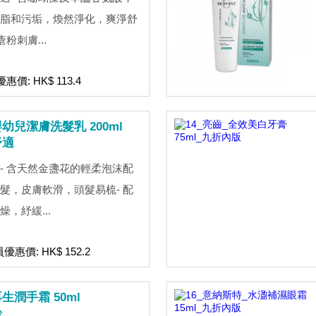
脂和污垢，煥然淨化，爽淨舒
粉刺膚...
惠價: HK$ 113.4
兒潔膚洗髮乳 200ml
舒適
- 含天然金盞花的輕柔泡沫配
髮，皮膚軟滑，頭髮易梳- 配
，紓緩...
員優惠價: HK$ 152.2
潤手霜 50ml
齡