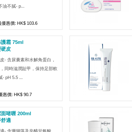
不膩- p...
員優惠價: HK$ 103.6
霜 75ml
裂硬皮
皮- 含尿囊素和水解角蛋白，
，同時滋潤趾甲，保持足部軟
H 5.5 ...
惠價: HK$ 90.7
啫喱 200ml
淨舒適
適- 含珊瑚藻及辛醯甘氨酸，