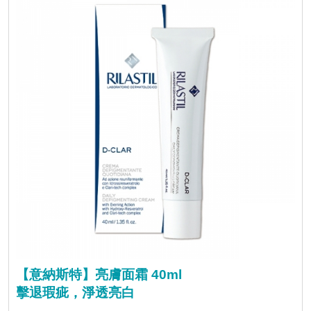
【意納斯特】亮膚面霜 40ml
擊退瑕疵，淨透亮白