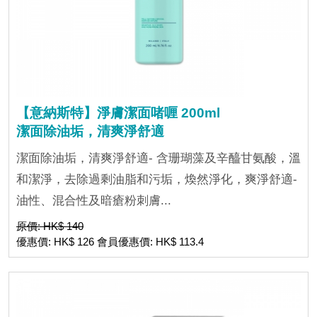
【意納斯特】淨膚潔面啫喱 200ml
潔面除油垢，清爽淨舒適
潔面除油垢，清爽淨舒適- 含珊瑚藻及辛醯甘氨酸，溫
和潔淨，去除過剩油脂和污垢，煥然淨化，爽淨舒適-
油性、混合性及暗瘡粉刺膚...
原價: HK$ 140
優惠價: HK$ 126 會員優惠價: HK$ 113.4