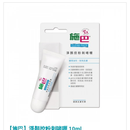
【施巴】淨顏控粉刺啫喱 10ml