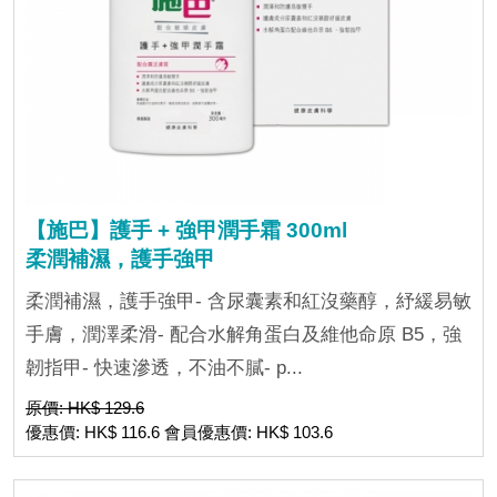
【施巴】護手 + 強甲潤手霜 300ml
柔潤補濕，護手強甲
柔潤補濕，護手強甲- 含尿囊素和紅沒藥醇，紓緩易敏
手膚，潤澤柔滑- 配合水解角蛋白及維他命原 B5，強
韌指甲- 快速滲透，不油不膩- p...
原價: HK$ 129.6
優惠價: HK$ 116.6 會員優惠價: HK$ 103.6