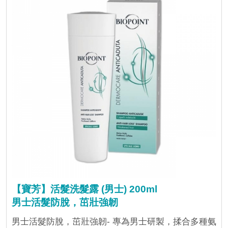
【寶芳】活髮洗髮露 (男士) 200ml
男士活髮防脫，茁壯強韌
男士活髮防脫，茁壯強韌- 專為男士研製，揉合多種氨