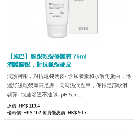
【施巴】腳跟乾裂修護霜 75ml
潤護腳跟，對抗龜裂硬皮
潤護腳跟，對抗龜裂硬皮- 含尿囊素和水解角蛋白，迅
速紓緩乾裂厚繭足膚，同時滋潤趾甲，保持足部軟滑
韌彈- 快速滲透不油膩- pH 5.5 ...
原價: HK$ 113.4
優惠價: HK$ 102 會員優惠價: HK$ 90.7