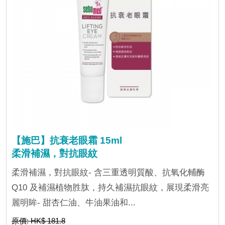
【施巴】抗衰老眼霜 15ml
柔滑補濕，對抗眼紋
柔滑補濕，對抗眼紋- 含三重透明質酸、抗氧化輔酶
Q10 及補濕植物胜肽，持久補濕抗眼紋，展現柔滑亮
麗明眸- 甜杏仁油、牛油果油和...
原價: HK$ 181.8