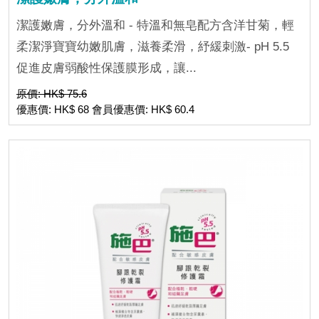
潔護嫩膚，分外溫和 - 特溫和無皂配方含洋甘菊，輕
柔潔淨寶寶幼嫩肌膚，滋養柔滑，紓緩刺激- pH 5.5
促進皮膚弱酸性保護膜形成，讓...
原價: HK$ 75.6
優惠價: HK$ 68 會員優惠價: HK$ 60.4