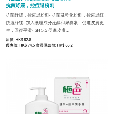
抗菌紓緩，控痘退粉刺
抗菌紓緩，控痘退粉刺- 抗菌及乾化粉刺，控痘退紅，
快速紓緩- 加入護理成分泛醇和尿囊素，促進皮膚更
生，回復平滑- pH 5.5 促進皮膚...
原價: HK$ 82.8
優惠價: HK$ 74.5 會員優惠價: HK$ 66.2