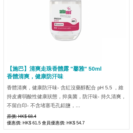
【施巴】清爽走珠香體露 "馨雅" 50ml
香體清爽，健康防汗味
香體清爽，健康防汗味- 含紅沒藥醇配合 pH 5.5 ，維
持皮膚弱酸性健康狀態，抑臭菌，防汗味- 持久清爽，
不留白印- 不含堵塞毛孔鋁鹽，...
原價: HK$ 68.4
優惠價: HK$ 61.5 會員優惠價: HK$ 54.7