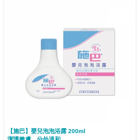
【施巴】嬰兒泡泡浴露 200ml
潔護嫩膚，分外溫和