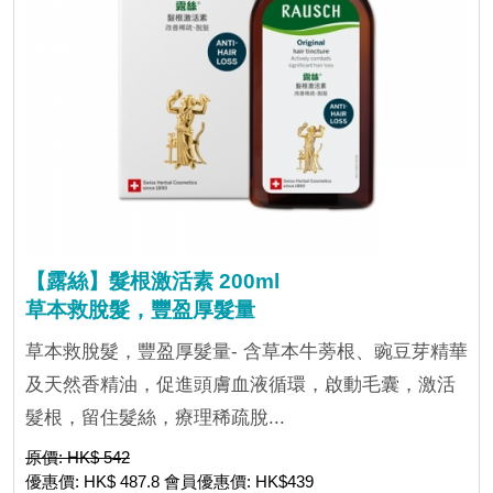
【露絲】髮根激活素 200ml
草本救脫髮，豐盈厚髮量
草本救脫髮，豐盈厚髮量- 含草本牛蒡根、豌豆芽精華
及天然香精油，促進頭膚血液循環，啟動毛囊，激活
髮根，留住髮絲，療理稀疏脫...
原價: HK$ 542
優惠價: HK$ 487.8 會員優惠價: HK$439