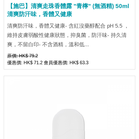
【施巴】清爽走珠香體露 "青檸" (無酒精) 50ml
清爽防汗味，香體又健康
清爽防汗味，香體又健康- 含紅沒藥醇配合 pH 5.5 ，
維持皮膚弱酸性健康狀態，抑臭菌，防汗味- 持久清
爽，不留白印- 不含酒精，溫和低...
原價: HK$ 79.2
優惠價: HK$ 71.2 會員優惠價: HK$ 63.3