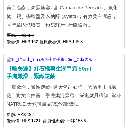
美白潔齒，亮麗笑容- 含 Carbamide Peroxide、氟化
物、鈣、磷酸鹽及木糖醇 (Xylitol)，有效美白潔齒，
同時鞏固琺瑯質，預防蛀牙- 牙醫驗證...
原價: HK$ 180
優惠價: HK$ 162 會員優惠價: HK$ 145.8
【唯美達】紅石榴再生潤手霜 50ml
手膚嫩滑，緊緻逆齡
手膚嫩滑，緊緻逆齡- 含天然紅石榴，激活更生抗氧
化，對抗自由基，手膚煥滑緊緻，減退歲月痕跡- 歐洲
NATRUE 天然護膚品認證德國製...
原價: HK$ 192
優惠價: HK$ 172.8 會員優惠價: HK$ 155.5