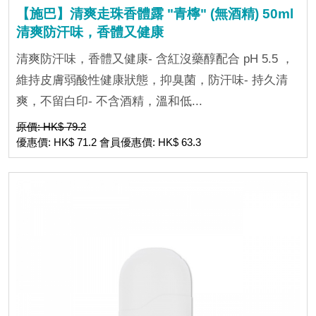
【施巴】清爽走珠香體露 "青檸" (無酒精) 50ml
清爽防汗味，香體又健康
清爽防汗味，香體又健康- 含紅沒藥醇配合 pH 5.5 ，
維持皮膚弱酸性健康狀態，抑臭菌，防汗味- 持久清
爽，不留白印- 不含酒精，溫和低...
原價: HK$ 79.2
優惠價: HK$ 71.2 會員優惠價: HK$ 63.3