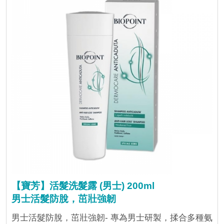
【寶芳】活髮洗髮露 (男士) 200ml
男士活髮防脫，茁壯強韌
男士活髮防脫，茁壯強韌- 專為男士研製，揉合多種氨