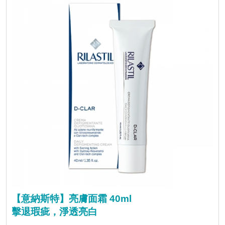
【意納斯特】亮膚面霜 40ml
擊退瑕疵，淨透亮白