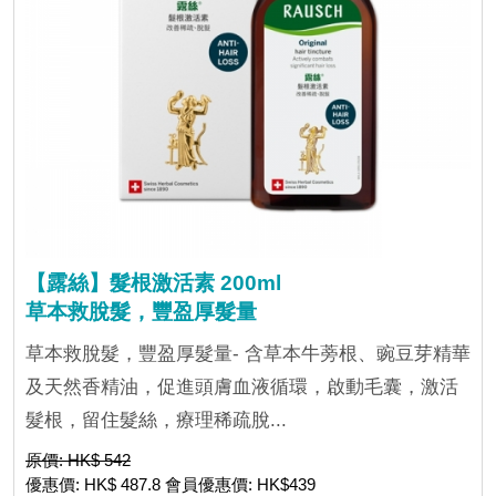
【露絲】髮根激活素 200ml
草本救脫髮，豐盈厚髮量
草本救脫髮，豐盈厚髮量- 含草本牛蒡根、豌豆芽精華
及天然香精油，促進頭膚血液循環，啟動毛囊，激活
髮根，留住髮絲，療理稀疏脫...
原價: HK$ 542
優惠價: HK$ 487.8 會員優惠價: HK$439