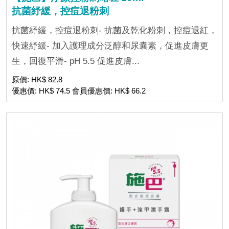
抗菌紓緩，控痘退粉刺
抗菌紓緩，控痘退粉刺- 抗菌及乾化粉刺，控痘退紅，
快速紓緩- 加入護理成分泛醇和尿囊素，促進皮膚更
生，回復平滑- pH 5.5 促進皮膚...
原價: HK$ 82.8
優惠價: HK$ 74.5 會員優惠價: HK$ 66.2