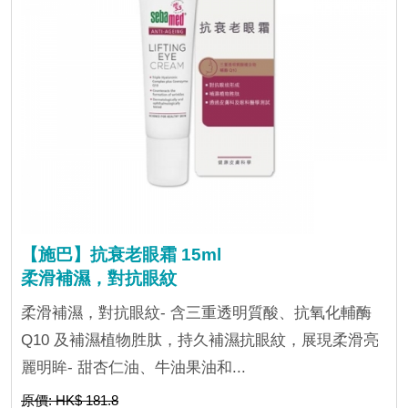
【施巴】抗衰老眼霜 15ml
柔滑補濕，對抗眼紋
柔滑補濕，對抗眼紋- 含三重透明質酸、抗氧化輔酶
Q10 及補濕植物胜肽，持久補濕抗眼紋，展現柔滑亮
麗明眸- 甜杏仁油、牛油果油和...
原價: HK$ 181.8