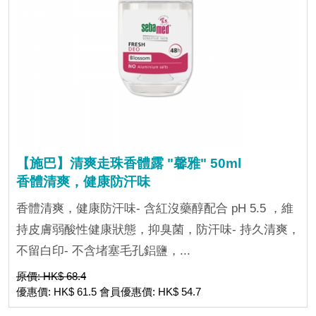
【施巴】清爽走珠香體露 "馨雅" 50ml
香體清爽，健康防汗味
香體清爽，健康防汗味- 含紅沒藥醇配合 pH 5.5 ，維
持皮膚弱酸性健康狀態，抑臭菌，防汗味- 持久清爽，
不留白印- 不含堵塞毛孔鋁鹽，...
原價: HK$ 68.4
優惠價: HK$ 61.5 會員優惠價: HK$ 54.7