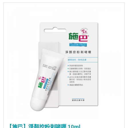
【施巴】淨顏控粉刺啫喱 10ml