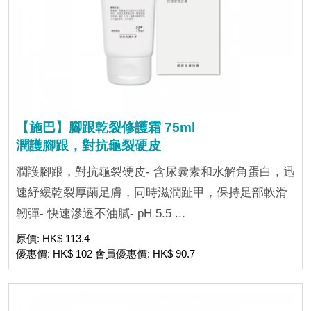
【施巴】腳跟乾裂修護霜 75ml
潤護腳跟，對抗龜裂硬皮
潤護腳跟，對抗龜裂硬皮- 含尿囊素和水解角蛋白，迅
速紓緩乾裂厚繭足膚，同時滋潤趾甲，保持足部軟滑
韌彈- 快速滲透不油膩- pH 5.5 ...
原價: HK$ 113.4
優惠價: HK$ 102 會員優惠價: HK$ 90.7