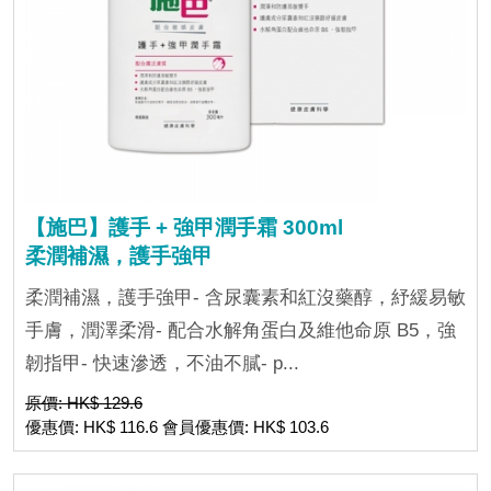
【施巴】護手 + 強甲潤手霜 300ml
柔潤補濕，護手強甲
柔潤補濕，護手強甲- 含尿囊素和紅沒藥醇，紓緩易敏
手膚，潤澤柔滑- 配合水解角蛋白及維他命原 B5，強
韌指甲- 快速滲透，不油不膩- p...
原價: HK$ 129.6
優惠價: HK$ 116.6 會員優惠價: HK$ 103.6