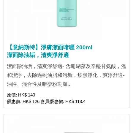
【意納斯特】淨膚潔面啫喱 200ml
潔面除油垢，清爽淨舒適
潔面除油垢，清爽淨舒適- 含珊瑚藻及辛醯甘氨酸，溫
和潔淨，去除過剩油脂和污垢，煥然淨化，爽淨舒適-
油性、混合性及暗瘡粉刺膚...
原價: HK$ 140
優惠價: HK$ 126 會員優惠價: HK$ 113.4