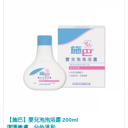
【施巴】嬰兒泡泡浴露 200ml
潔護嫩膚，分外溫和