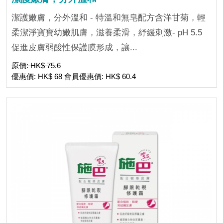
潔護嫩膚，分外溫和 - 特溫和無皂配方含洋甘菊，輕
柔潔淨寶寶幼嫩肌膚，滋養柔滑，紓緩刺激- pH 5.5
促進皮膚弱酸性保護膜形成，讓...
原價: HK$ 75.6
優惠價: HK$ 68 會員優惠價: HK$ 60.4