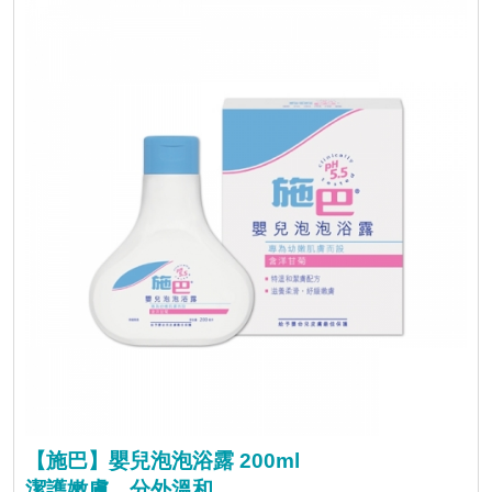
【施巴】嬰兒泡泡浴露 200ml
潔護嫩膚，分外溫和