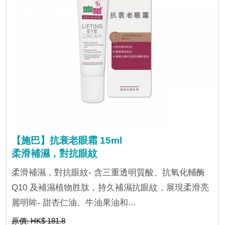
【施巴】抗衰老眼霜 15ml
柔滑補濕，對抗眼紋
柔滑補濕，對抗眼紋- 含三重透明質酸、抗氧化輔酶
Q10 及補濕植物胜肽，持久補濕抗眼紋，展現柔滑亮
麗明眸- 甜杏仁油、牛油果油和...
原價: HK$ 181.8