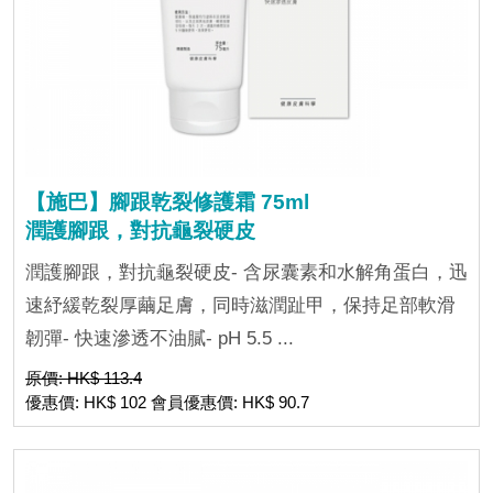
【施巴】腳跟乾裂修護霜 75ml
潤護腳跟，對抗龜裂硬皮
潤護腳跟，對抗龜裂硬皮- 含尿囊素和水解角蛋白，迅
速紓緩乾裂厚繭足膚，同時滋潤趾甲，保持足部軟滑
韌彈- 快速滲透不油膩- pH 5.5 ...
原價: HK$ 113.4
優惠價: HK$ 102 會員優惠價: HK$ 90.7