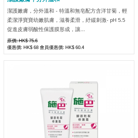
潔護嫩膚，分外溫和 - 特溫和無皂配方含洋甘菊，輕
柔潔淨寶寶幼嫩肌膚，滋養柔滑，紓緩刺激- pH 5.5
促進皮膚弱酸性保護膜形成，讓...
原價: HK$ 75.6
優惠價: HK$ 68 會員優惠價: HK$ 60.4