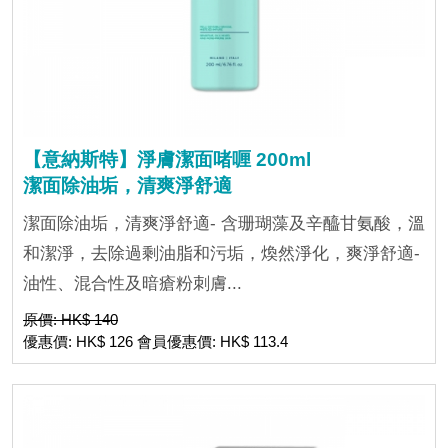
【意納斯特】淨膚潔面啫喱 200ml
潔面除油垢，清爽淨舒適
潔面除油垢，清爽淨舒適- 含珊瑚藻及辛醯甘氨酸，溫
和潔淨，去除過剩油脂和污垢，煥然淨化，爽淨舒適-
油性、混合性及暗瘡粉刺膚...
原價: HK$ 140
優惠價: HK$ 126 會員優惠價: HK$ 113.4