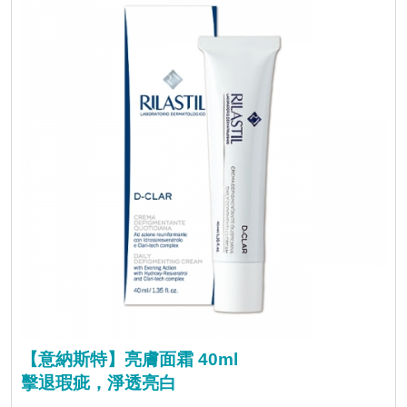
【意納斯特】亮膚面霜 40ml
擊退瑕疵，淨透亮白