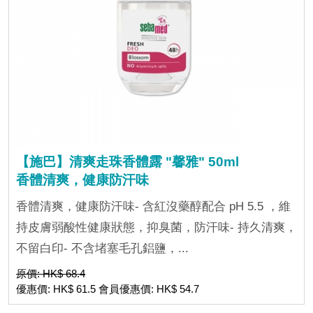
【施巴】清爽走珠香體露 "馨雅" 50ml
香體清爽，健康防汗味
香體清爽，健康防汗味- 含紅沒藥醇配合 pH 5.5 ，維
持皮膚弱酸性健康狀態，抑臭菌，防汗味- 持久清爽，
不留白印- 不含堵塞毛孔鋁鹽，...
原價: HK$ 68.4
優惠價: HK$ 61.5 會員優惠價: HK$ 54.7