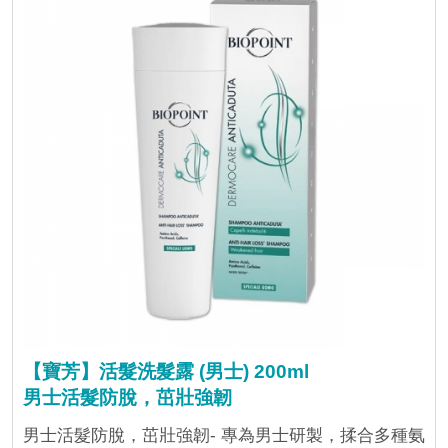
【寶芳】活髮洗髮露 (男士) 200ml
男士活髮防脫，茁壯強韌
男士活髮防脫，茁壯強韌- 專為男士研製，揉合多種氨