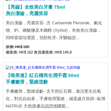
【亮齒】全效美白牙膏 75ml
美白潔齒，亮麗笑容
美白潔齒，亮麗笑容- 含 Carbamide Peroxide、氟化
物、鈣、磷酸鹽及木糖醇 (Xylitol)，有效美白潔齒，
同時鞏固琺瑯質，預防蛀牙- 牙醫驗證...
原價: HK$ 180
優惠價: HK$ 162 會員優惠價: HK$ 145.8
【唯美達】紅石榴再生潤手霜 50ml
手膚嫩滑，緊緻逆齡
手膚嫩滑，緊緻逆齡- 含天然紅石榴，激活更生抗氧
化，對抗自由基，手膚煥滑緊緻，減退歲月痕跡- 歐洲
NATRUE 天然護膚品認證德國製...