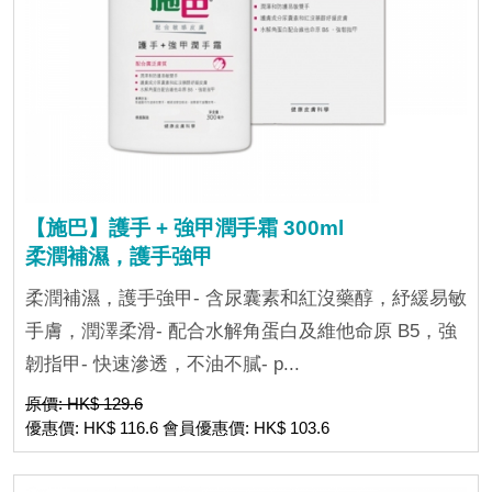
【施巴】護手 + 強甲潤手霜 300ml
柔潤補濕，護手強甲
柔潤補濕，護手強甲- 含尿囊素和紅沒藥醇，紓緩易敏
手膚，潤澤柔滑- 配合水解角蛋白及維他命原 B5，強
韌指甲- 快速滲透，不油不膩- p...
原價: HK$ 129.6
優惠價: HK$ 116.6 會員優惠價: HK$ 103.6