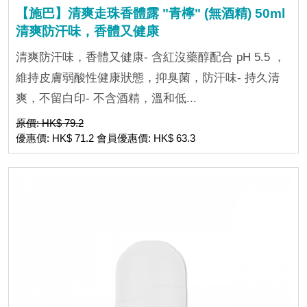
【施巴】清爽走珠香體露 "青檸" (無酒精) 50ml
清爽防汗味，香體又健康
清爽防汗味，香體又健康- 含紅沒藥醇配合 pH 5.5 ，
維持皮膚弱酸性健康狀態，抑臭菌，防汗味- 持久清
爽，不留白印- 不含酒精，溫和低...
原價: HK$ 79.2
優惠價: HK$ 71.2 會員優惠價: HK$ 63.3