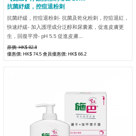
抗菌紓緩，控痘退粉刺
抗菌紓緩，控痘退粉刺- 抗菌及乾化粉刺，控痘退紅，
快速紓緩- 加入護理成分泛醇和尿囊素，促進皮膚更
生，回復平滑- pH 5.5 促進皮膚...
原價: HK$ 82.8
優惠價: HK$ 74.5 會員優惠價: HK$ 66.2