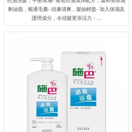
控油洗髮，平衡保濕- 無皂控油潔淨配方，溫和去除過
剩油脂，暢通毛囊- 頭膚清爽，髮絲輕盈- 加入保濕及
護理成分，令頭髮更添活力 - ...