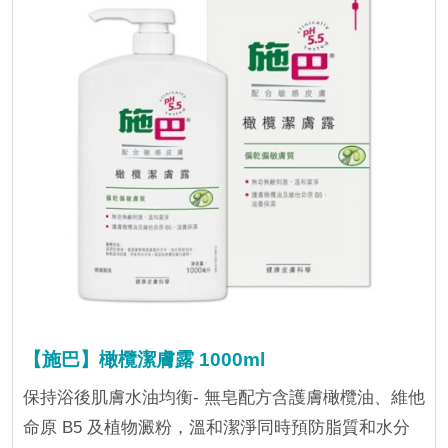
【施巴】橄欖潔膚露 1000ml
保持浴後肌膚水油均衡- 無皂配方含護膚橄欖油、維他
命原 B5 及植物澱粉，溫和潔淨同時預防脂質和水分