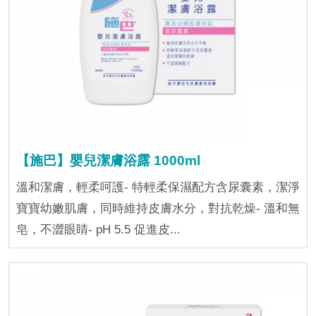
【施巴】嬰兒潔膚浴露 1000ml
溫和潔膚，輕柔呵護- 特輕柔保濕配方含尿囊素，潔淨
寶寶幼嫩肌膚，同時維持皮膚水分，對抗乾燥- 溫和無
皂，不澀眼睛- pH 5.5 促進皮...