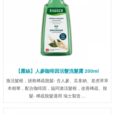
【露絲】人參咖啡因活髮洗髮露 200ml
激活髮根，拯救稀疏脫髮- 含人參、瓜拿納、老虎草草
本精華，配合咖啡因，協同激活髮根，改善稀疏、脫
髮- 稀疏脫髮適用 瑞士製造 ...