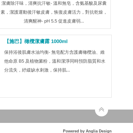
潔膚除汗味，清爽抗汗敏- 溫和無皂，含氨基酸及尿囊
素，潔護運動後汗敏皮膚，恢復皮膚活力，對抗乾燥，
清爽醒神- pH 5.5 促進皮膚弱...
【施巴】橄欖潔膚露 1000ml
保持浴後肌膚水油均衡- 無皂配方含護膚橄欖油、維
他命原 B5 及植物澱粉，溫和潔淨同時預防脂質和水
分流失，紓緩缺水刺激，保持肌...
Powered by
Anglia Design