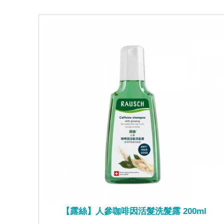
【露絲】人參咖啡因活髮洗髮露 200ml