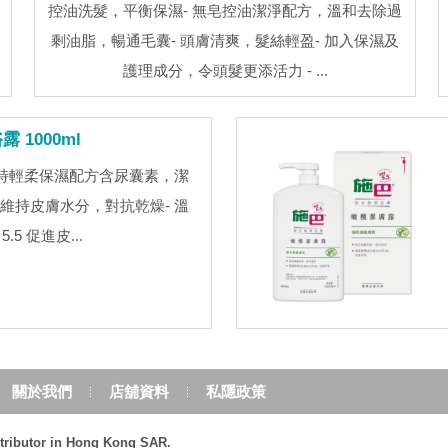
控油洗髮，平衡保濕- 無皂控油潔淨配方，溫和去除過
剩油脂，暢通毛囊- 頭膚清爽，髮絲輕盈- 加入保濕及
護理成分，令頭髮更添活力 - ...
1000ml
 特輕柔保濕配方含尿囊素，潔
維持皮膚水分，對抗乾燥- 溫
.5 促進皮...
關於我們
店舖資料
私隱政策
stributor in Hong Kong SAR.