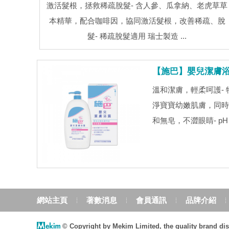
激活髮根，拯救稀疏脫髮- 含人參、瓜拿納、老虎草草
本精華，配合咖啡因，協同激活髮根，改善稀疏、脫
髮- 稀疏脫髮適用 瑞士製造 ...
【施巴】嬰兒潔膚浴露 
溫和潔膚，輕柔呵護-
淨寶寶幼嫩肌膚，同時
和無皂，不澀眼睛- pH 5
網站主頁
著數消息
會員通訊
品牌介紹
© Copyright by Mekim Limited, the quality brand di