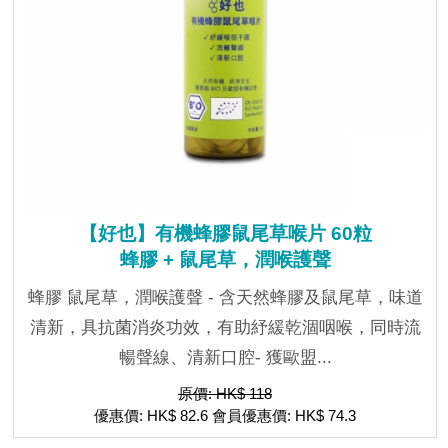
【好也】有機蜂膠鼠尾草喉片 60粒
蜂膠 + 鼠尾草，潤喉護聲
蜂膠 鼠尾草，潤喉護聲 - 含天然蜂膠及鼠尾草，味道
清新，具抗菌消炎功效，有助紓緩乾涸咽喉，同時流
暢聲線、清新口腔- 獲歐盟...
原價: HK$ 118
優惠價: HK$ 82.6 會員優惠價: HK$ 74.3