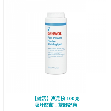
【健活】爽足粉 100克
吸汗防菌，雙腳舒爽