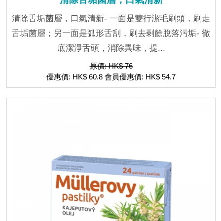
清除舌垢菌層，口氣清新- 一面是雙行潔毛刷頭，刷走
舌垢菌層；另一面是弧形舌刮，刷去剩餘脫落污垢- 徹
底潔淨舌頭，消除異味，提...
原價: HK$ 76
優惠價: HK$ 60.8 會員優惠價: HK$ 54.7