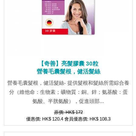
【奇善】亮髮膠囊 30粒
營養毛囊髮根，健活髮絲
營養毛囊髮根，健活髮絲- 提供髮根和髮絲所需綜合養
分（維他命：生物素；礦物質：銅、鋅；氨基酸：蛋
氨酸、半胱氨酸），促進頭部...
原價: HK$ 172
優惠價: HK$ 120.4 會員優惠價: HK$ 108.3