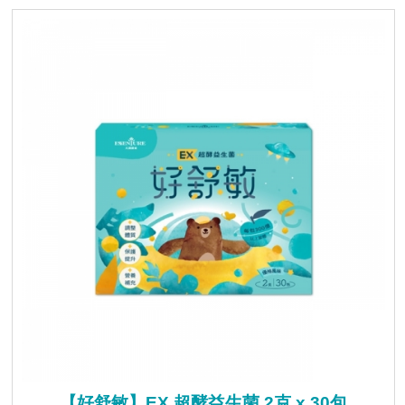
【好舒敏】EX 超酵益生菌 2克 x 30包