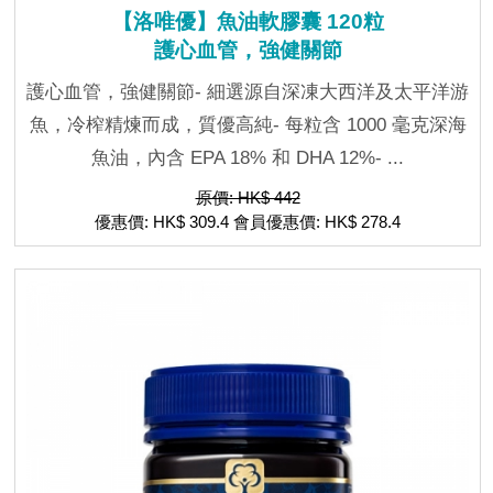
【洛唯優】魚油軟膠囊 120粒
護心血管，強健關節
護心血管，強健關節- 細選源自深凍大西洋及太平洋游
魚，冷榨精煉而成，質優高純- 每粒含 1000 毫克深海
魚油，內含 EPA 18% 和 DHA 12%- ...
原價: HK$ 442
優惠價: HK$ 309.4 會員優惠價: HK$ 278.4