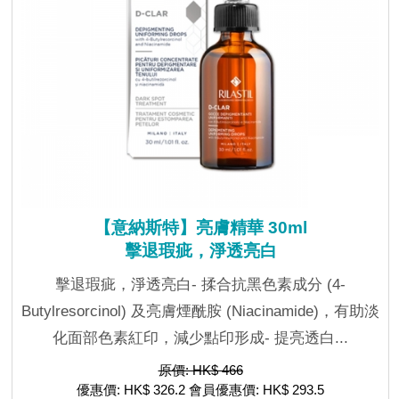
【意納斯特】亮膚精華 30ml
擊退瑕疵，淨透亮白
擊退瑕疵，淨透亮白- 揉合抗黑色素成分 (4-
Butylresorcinol) 及亮膚煙酰胺 (Niacinamide)，有助淡
化面部色素紅印，減少點印形成- 提亮透白...
原價: HK$ 466
優惠價: HK$ 326.2 會員優惠價: HK$ 293.5