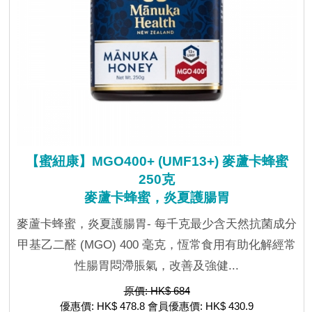
【蜜紐康】MGO400+ (UMF13+) 麥蘆卡蜂蜜
250克
麥蘆卡蜂蜜，炎夏護腸胃
麥蘆卡蜂蜜，炎夏護腸胃- 每千克最少含天然抗菌成分
甲基乙二醛 (MGO) 400 毫克，恆常食用有助化解經常
性腸胃悶滯脹氣，改善及強健...
原價: HK$ 684
優惠價: HK$ 478.8 會員優惠價: HK$ 430.9