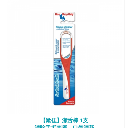
【漱佳】潔舌棒 1支
清除舌垢菌層，口氣清新