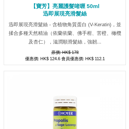
【寶芳】亮麗護髮啫喱 50ml
迅即展現亮滑髮絲
迅即展現亮滑髮絲 - 含植物角質蛋白 (V-Keratin)，並
揉合多種天然精油（依蘭依蘭、佛手柑、苦橙、橄欖
及杏仁），滋潤順滑髮絲，強韌...
原價: HK$ 178
優惠價: HK$ 124.6 會員優惠價: HK$ 112.1