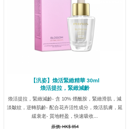
【汎姿】煥活緊緻精華 30ml
煥活提拉，緊緻減齡
煥活提拉，緊緻減齡- 含 10% 煙酰胺，緊緻滑肌，減
淡皺紋，逆轉肌齡- 配合花卉活性成分，煥活肌膚，延
緩衰老- 質地輕盈，快速吸收...
原價: HK$ 854