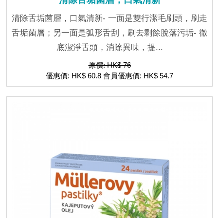
清除舌垢菌層，口氣清新- 一面是雙行潔毛刷頭，刷走
舌垢菌層；另一面是弧形舌刮，刷去剩餘脫落污垢- 徹
底潔淨舌頭，消除異味，提...
原價: HK$ 76
優惠價: HK$ 60.8 會員優惠價: HK$ 54.7