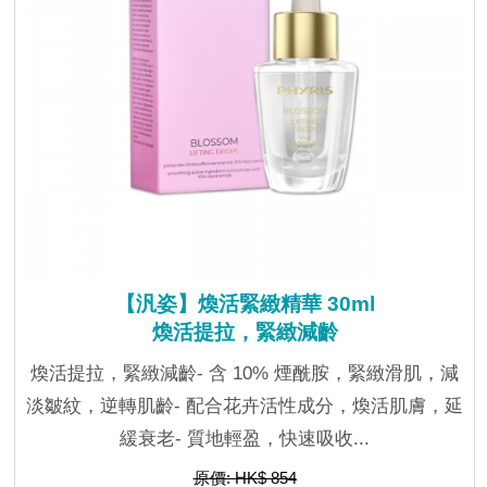
【汎姿】煥活緊緻精華 30ml
煥活提拉，緊緻減齡
煥活提拉，緊緻減齡- 含 10% 煙酰胺，緊緻滑肌，減
淡皺紋，逆轉肌齡- 配合花卉活性成分，煥活肌膚，延
緩衰老- 質地輕盈，快速吸收...
原價: HK$ 854