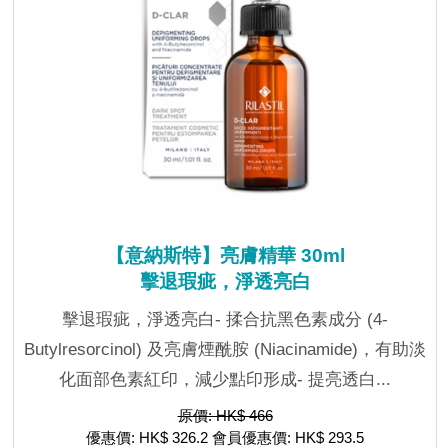
【意納斯特】亮膚精華 30ml
擊退瑕疵，淨透亮白
擊退瑕疵，淨透亮白- 揉合抗黑色素成分 (4-
Butylresorcinol) 及亮膚煙酰胺 (Niacinamide)，有助淡
化面部色素紅印，減少點印形成- 提亮透白...
原價: HK$ 466
優惠價: HK$ 326.2 會員優惠價: HK$ 293.5