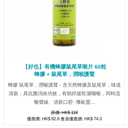
【好也】有機蜂膠鼠尾草喉片 60粒
蜂膠 + 鼠尾草，潤喉護聲
蜂膠 鼠尾草，潤喉護聲 - 含天然蜂膠及鼠尾草，味道
清新，具抗菌消炎功效，有助紓緩乾涸咽喉，同時流
暢聲線、清新口腔- 獲歐盟...
原價: HK$ 118
優惠價: HK$ 82.6 會員優惠價: HK$ 74.3