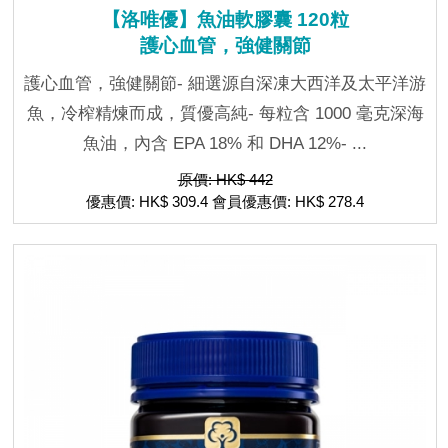
【洛唯優】魚油軟膠囊 120粒
護心血管，強健關節
護心血管，強健關節- 細選源自深凍大西洋及太平洋游
魚，冷榨精煉而成，質優高純- 每粒含 1000 毫克深海
魚油，內含 EPA 18% 和 DHA 12%- ...
原價: HK$ 442
優惠價: HK$ 309.4 會員優惠價: HK$ 278.4