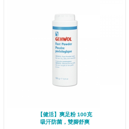
【健活】爽足粉 100克
吸汗防菌，雙腳舒爽