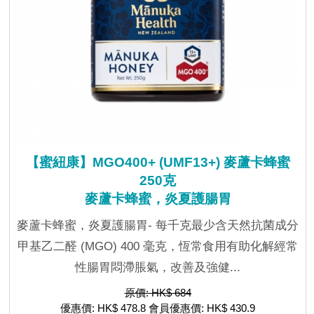
【蜜紐康】MGO400+ (UMF13+) 麥蘆卡蜂蜜
250克
麥蘆卡蜂蜜，炎夏護腸胃
麥蘆卡蜂蜜，炎夏護腸胃- 每千克最少含天然抗菌成分
甲基乙二醛 (MGO) 400 毫克，恆常食用有助化解經常
性腸胃悶滯脹氣，改善及強健...
原價: HK$ 684
優惠價: HK$ 478.8 會員優惠價: HK$ 430.9