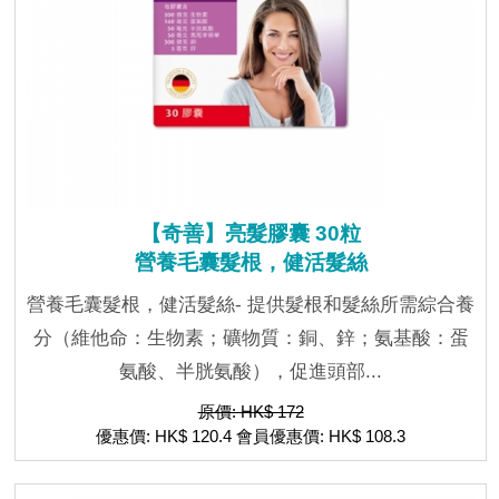
【奇善】亮髮膠囊 30粒
營養毛囊髮根，健活髮絲
營養毛囊髮根，健活髮絲- 提供髮根和髮絲所需綜合養
分（維他命：生物素；礦物質：銅、鋅；氨基酸：蛋
氨酸、半胱氨酸），促進頭部...
原價: HK$ 172
優惠價: HK$ 120.4 會員優惠價: HK$ 108.3