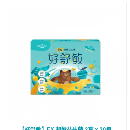
【好舒敏】EX 超酵益生菌 2克 x 30包