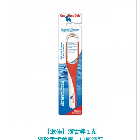
【漱佳】潔舌棒 1支
清除舌垢菌層，口氣清新