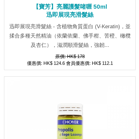
【寶芳】亮麗護髮啫喱 50ml
迅即展現亮滑髮絲
迅即展現亮滑髮絲 - 含植物角質蛋白 (V-Keratin)，並
揉合多種天然精油（依蘭依蘭、佛手柑、苦橙、橄欖
及杏仁），滋潤順滑髮絲，強韌...
原價: HK$ 178
優惠價: HK$ 124.6 會員優惠價: HK$ 112.1