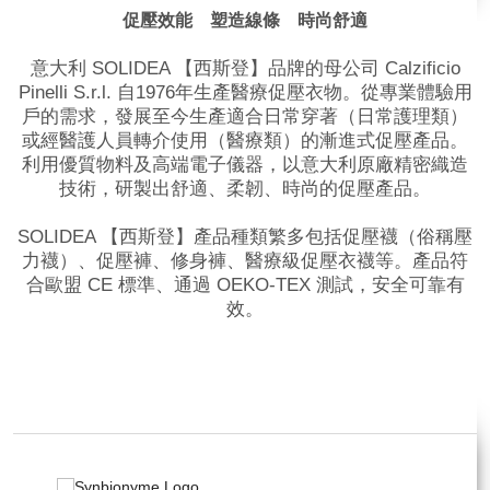
促壓效能 塑造線條 時尚舒適
意大利 SOLIDEA 【西斯登】品牌的母公司 Calzificio
Pinelli S.r.l. 自1976年生產醫療促壓衣物。從專業體驗用
戶的需求，發展至今生產適合日常穿著（日常護理類）
或經醫護人員轉介使用（醫療類）的漸進式促壓產品。
利用優質物料及高端電子儀器，以意大利原廠精密織造
技術，研製出舒適、柔韌、時尚的促壓產品。
SOLIDEA 【西斯登】產品種類繁多包括促壓襪（俗稱壓
力襪）、促壓褲、修身褲、醫療級促壓衣襪等。產品符
合歐盟 CE 標準、通過 OEKO-TEX 測試，安全可靠有
效。
品牌網站