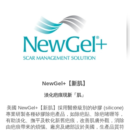
NewGel+【新肌】
淡化疤痕現新「肌」
美國 NewGel+【新肌】採用醫療級別的矽膠 (silicone)
專業研製各種矽膠除疤產品，如除疤貼、除疤啫喱等，
有助淡化、撫平及軟化新舊疤痕，改善肌膚外觀，消除
由疤痕帶來的煩惱。廠房及總部設於美國，生產品質符