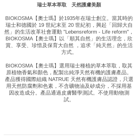
瑞士草本萃取 天然護膚美顏
BIOKOSMA【奧士瑪】於1935年在瑞士創立。當其時的
瑞士和德國於 19 世紀末至 20 世紀初，興起「回歸大自
然」的生活改革社會運動 "Lebensreform - Life reform"，
BIOKOSMA【奧士瑪】以「順其自然」的生活理念，欣
賞、享受、珍惜及保育大自然 ，追求「純天然」的生活
方式。
BIOKOSMA【奧士瑪】選用瑞士種植的草本萃取，取其
原植物香氣和顏色，配製出純淨天然有機的護膚產品。
產品獲得國際組織 NATRUE 天然有機護膚品認證，只選
用天然防腐劑和色素，不含礦物油及矽成分，不採用基
因改造成分。產品通過皮膚醫學測試。不使用動物測
試。
品牌網站