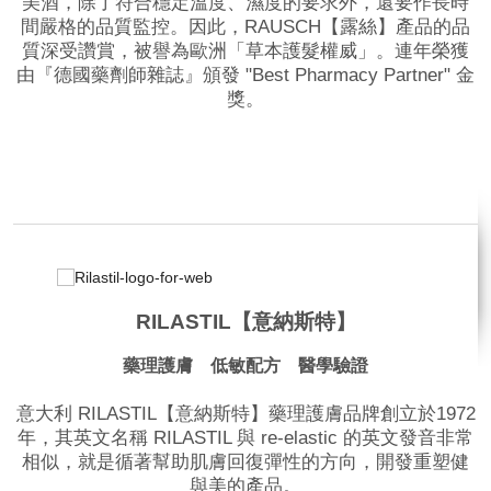
美酒，除了符合穩定溫度、濕度的要求外，還要作長時
間嚴格的品質監控。因此，RAUSCH【露絲】產品的品
質深受讚賞，被譽為歐洲「草本護髮權威」。連年榮獲
由『德國藥劑師雜誌』頒發 "Best Pharmacy Partner" 金
獎。
品牌網站
RILASTIL【意納斯特】
藥理護膚 低敏配方 醫學驗證
意大利 RILASTIL【意納斯特】藥理護膚品牌創立於1972
年，其英文名稱 RILASTIL 與 re-elastic 的英文發音非常
相似，就是循著幫助肌膚回復彈性的方向，開發重塑健
與美的產品。