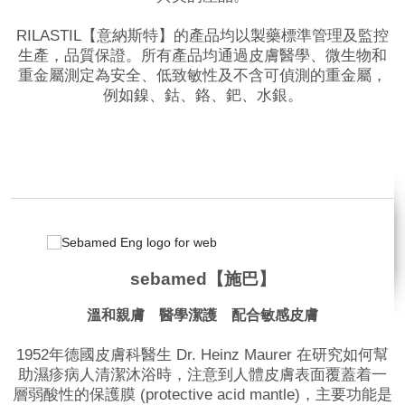
RILASTIL【意納斯特】的產品均以製藥標準管理及監控
生產，品質保證。所有產品均通過皮膚醫學、微生物和
重金屬測定為安全、低致敏性及不含可偵測的重金屬，
例如鎳、鈷、鉻、鈀、水銀。
品牌網站
相關影片
sebamed【施巴】
溫和親膚 醫學潔護 配合敏感皮膚
1952年德國皮膚科醫生 Dr. Heinz Maurer 在研究如何幫
助濕疹病人清潔沐浴時，注意到人體皮膚表面覆蓋着一
層弱酸性的保護膜 (protective acid mantle)，主要功能是