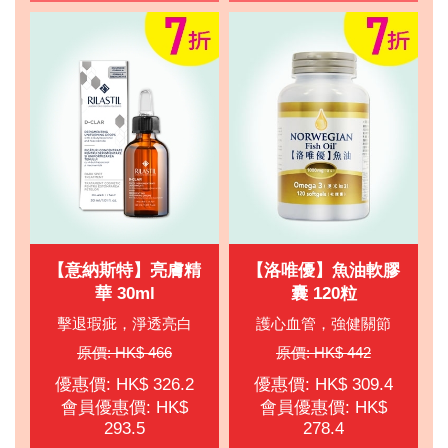
【意納斯特】亮膚精
【洛唯優】魚油軟膠
華 30ml
囊 120粒
擊退瑕疵，淨透亮白
護心血管，強健關節
原價: HK$ 466
原價: HK$ 442
優惠價: HK$ 326.2
優惠價: HK$ 309.4
會員優惠價: HK$
會員優惠價: HK$
293.5
278.4