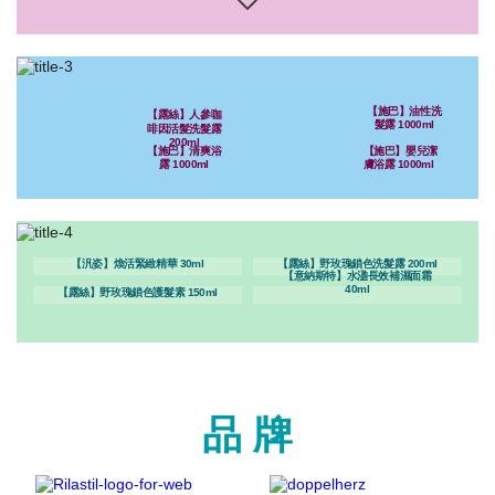
【施巴】油性洗
【露絲】人參咖
髮露 1000ml
啡因活髮洗髮露
200ml
【施巴】清爽浴
【施巴】嬰兒潔
露 1000ml
膚浴露 1000ml
【汎姿】煥活緊緻精華 30ml
【露絲】野玫瑰鎖色洗髮露 200ml
【意納斯特】水溋長效補濕面霜
40ml
【露絲】野玫瑰鎖色護髮素 150ml
品 牌