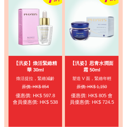
【汎姿】煥活緊緻精
【汎姿】思青水潤面
華 30ml
霜 50ml
煥活提拉，緊緻減齡
塑造 V 面，緊緻年輕
原價: HK$ 854
原價: HK$ 1,150
優惠價: HK$ 597.8
優惠價: HK$ 805 會
會員優惠價: HK$ 538
員優惠價: HK$ 724.5