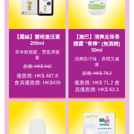
【露絲】髮根激活素
【施巴】清爽走珠香
200ml
體露 "青檸" (無酒精)
50ml
草本救脫髮，豐盈厚髮
量
清爽防汗味，香體又健
康
原價: HK$ 542
原價: HK$ 79.2
優惠價: HK$ 487.8
會員優惠價: HK$439
優惠價: HK$ 71.2 會
員優惠價: HK$ 63.3