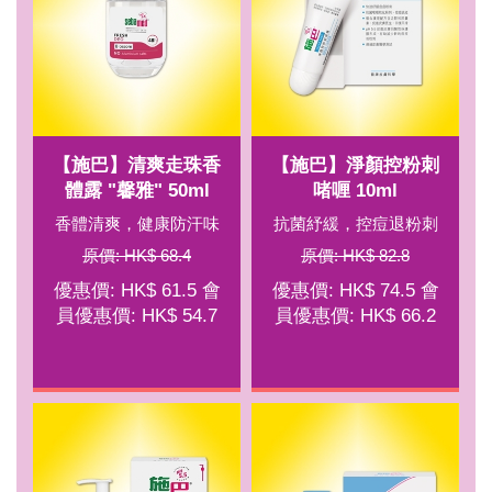
【施巴】清爽走珠香
【施巴】淨顏控粉刺
體露 "馨雅" 50ml
啫喱 10ml
香體清爽，健康防汗味
抗菌紓緩，控痘退粉刺
原價: HK$ 68.4
原價: HK$ 82.8
優惠價: HK$ 61.5 會
優惠價: HK$ 74.5 會
員優惠價: HK$ 54.7
員優惠價: HK$ 66.2