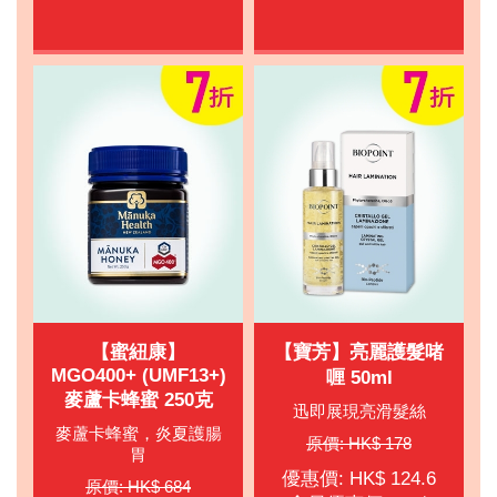
【蜜紐康】
【寶芳】亮麗護髮啫
MGO400+ (UMF13+)
喱 50ml
麥蘆卡蜂蜜 250克
迅即展現亮滑髮絲
麥蘆卡蜂蜜，炎夏護腸
原價: HK$ 178
胃
優惠價: HK$ 124.6
原價: HK$ 684